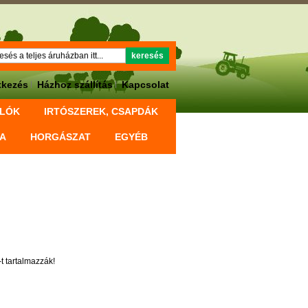
Keresés
keresés
tkezés
Házhoz szállítás
Kapcsolat
OLÓK
IRTÓSZEREK, CSAPDÁK
KA
HORGÁSZAT
EGYÉB
t tartalmazzák!