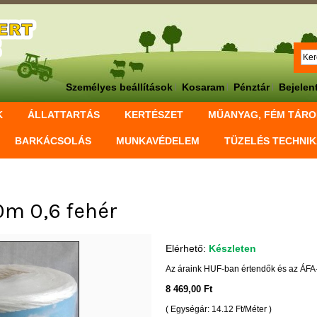
Személyes beállítások
Kosaram
Pénztár
Bejelen
K
ÁLLATTARTÁS
KERTÉSZET
MŰANYAG, FÉM TÁR
BARKÁCSOLÁS
MUNKAVÉDELEM
TÜZELÉS TECHNI
0m 0,6 fehér
Elérhető:
Készleten
Az áraink HUF-ban értendők és az ÁFA-
8 469,00 Ft
( Egységár: 14.12 Ft/Méter )