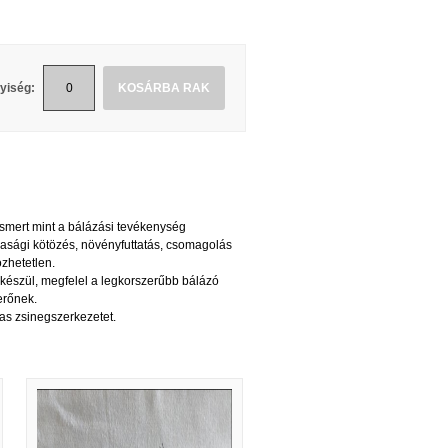
yiség:
KOSÁRBA RAK
ismert mint a bálázási tevékenység
asági kötözés, növényfuttatás, csomagolás
özhetetlen.
készül, megfelel a legkorszerűbb bálázó
erőnek.
lmas zsinegszerkezetet.