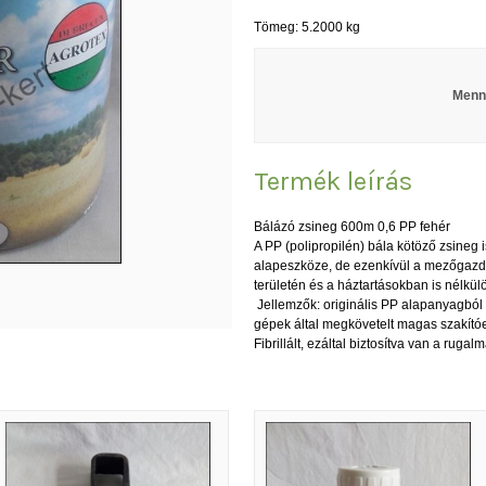
Tömeg: 5.2000 kg
Menn
Termék leírás
Bálázó zsineg 600m 0,6 PP fehér
A PP (polipropilén) bála kötöző zsineg 
alapeszköze, de ezenkívül a mezőgazd
területén és a háztartásokban is nélkül
Jellemzők: originális PP alapanyagból 
gépek által megkövetelt magas szakító
Fibrillált, ezáltal biztosítva van a ruga