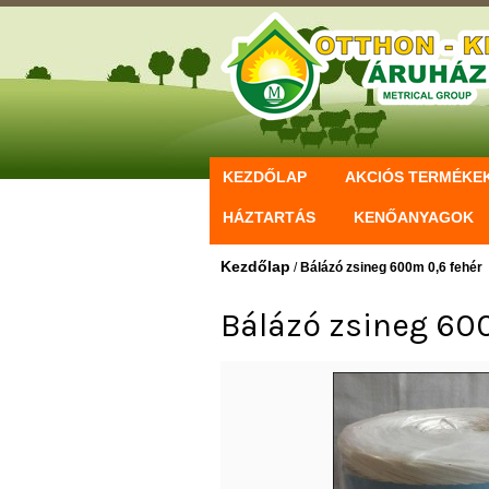
KEZDŐLAP
AKCIÓS TERMÉKE
HÁZTARTÁS
KENŐANYAGOK
Kezdőlap
/
Bálázó zsineg 600m 0,6 fehér
Bálázó zsineg 60