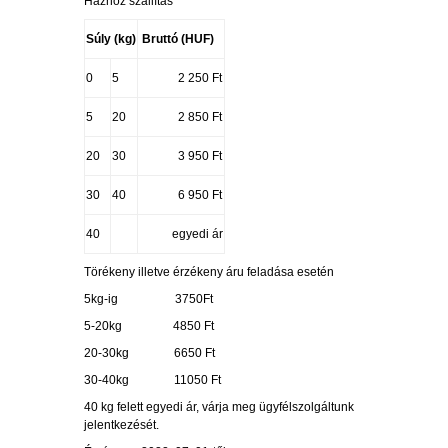
Házhoz szállítás
Súly (kg)
Bruttó (HUF)
0
5
2 250 Ft
5
20
2 850 Ft
20
30
3 950 Ft
30
40
6 950 Ft
40
egyedi ár
Törékeny illetve érzékeny áru feladása esetén
5kg-ig 3750Ft
5-20kg 4850 Ft
20-30kg 6650 Ft
30-40kg 11050 Ft
40 kg felett egyedi ár, várja meg ügyfélszolgáltunk
jelentkezését.