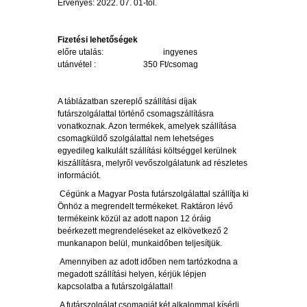
Érvényes: 2022. 07. 01-től.
Fizetési lehetőségek
előre utalás: ingyenes
utánvétel : 350 Ft/csomag
A táblázatban szereplő szállítási díjak
futárszolgálattal történő csomagszállításra
vonatkoznak. Azon termékek, amelyek szállítása
csomagküldő szolgálattal nem lehetséges
egyedileg kalkulált szállítási költséggel kerülnek
kiszállításra, melyről vevőszolgálatunk ad részletes
információt.
Cégünk a Magyar Posta futárszolgálattal szállítja ki
Önhöz a megrendelt termékeket. Raktáron lévő
termékeink közül az adott napon 12 óráig
beérkezett megrendeléseket az elkövetkező 2
munkanapon belül, munkaidőben teljesítjük.
Amennyiben az adott időben nem tartózkodna a
megadott szállítási helyen, kérjük lépjen
kapcsolatba a futárszolgálattal!
A futárszolgálat csomagját két alkalommal kísérli