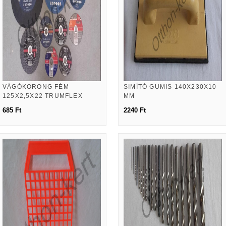
VÁGÓKORONG FÉM
SIMÍTÓ GUMIS 140X230X10
125X2,5X22 TRUMFLEX
MM
685 Ft
2240 Ft