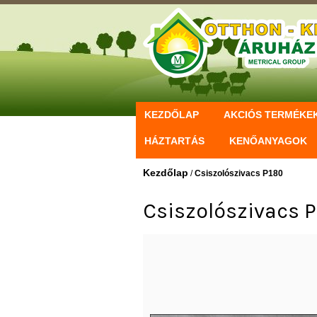
KEZDŐLAP
AKCIÓS TERMÉKE
HÁZTARTÁS
KENŐANYAGOK
Kezdőlap
/
Csiszolószivacs P180
Csiszolószivacs 