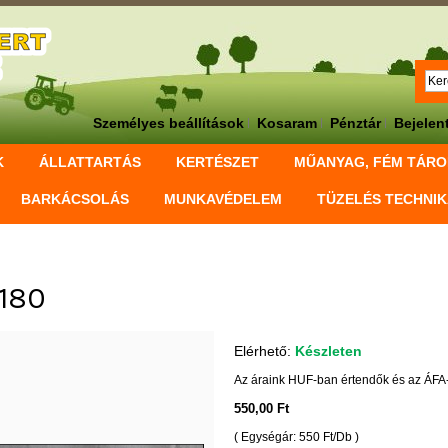
Személyes beállítások
Kosaram
Pénztár
Bejelen
K
ÁLLATTARTÁS
KERTÉSZET
MŰANYAG, FÉM TÁR
BARKÁCSOLÁS
MUNKAVÉDELEM
TÜZELÉS TECHNI
P180
Elérhető:
Készleten
Az áraink HUF-ban értendők és az ÁFA-
550,00 Ft
( Egységár: 550 Ft/Db )