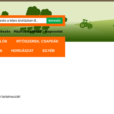
Keresés
keresés
tkezés
Házhoz szállítás
Kapcsolat
OLÓK
IRTÓSZEREK, CSAPDÁK
KA
HORGÁSZAT
EGYÉB
t tartalmazzák!