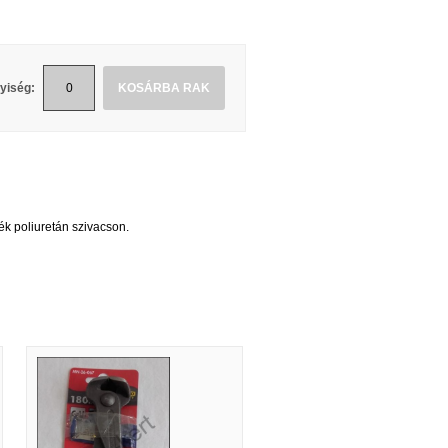
yiség:
KOSÁRBA RAK
 poliuretán szivacson.