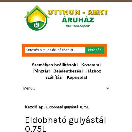
Keresés
keresés
Személyes beállítások
Kosaram
Pénztár
Bejelentkezés
Házhoz
szállítás
Kapcsolat
Kezdőlap
/
Eldobható gulyástál 0,75L
Eldobható gulyástál
0,75L