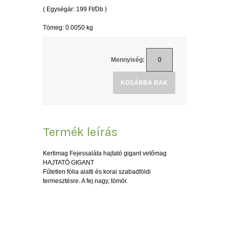
( Egységár: 199 Ft/Db )
Tömeg: 0.0050 kg
Mennyiség:
KOSÁRBA RAK
Termék leírás
Kertimag Fejessaláta hajtató gigant vetőmag
HAJTATÓ GIGANT
Fűtetlen fólia alatti és korai szabadföldi
termesztésre. A fej nagy, tömör.