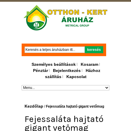
Keresés
keresés
Személyes beállítások
Kosaram
Pénztár
Bejelentkezés
Házhoz
szállítás
Kapcsolat
Kezdőlap
/
Fejessaláta hajtató gigant vetőmag
Fejessaláta hajtató
gigant vetőmag