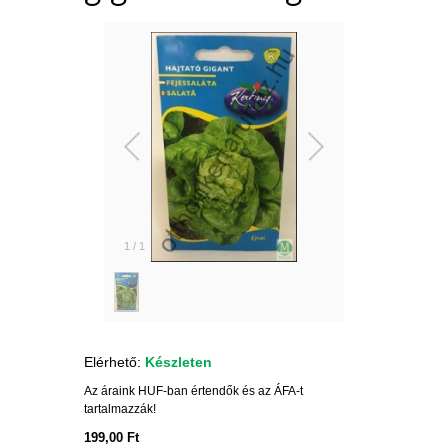
1
/
1
Elérhető:
Készleten
Az áraink HUF-ban értendők és az ÁFA-t
tartalmazzák!
199,00 Ft