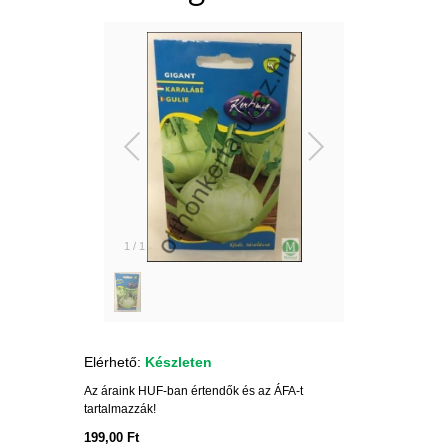
1
/
1
Elérhető:
Készleten
Az áraink HUF-ban értendők és az ÁFA-t
tartalmazzák!
199,00 Ft