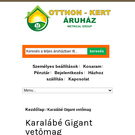
Keresés
keresés
Személyes beállítások
Kosaram
Pénztár
Bejelentkezés
Házhoz
szállítás
Kapcsolat
Kezdőlap
/
Karalábé Gigant vetőmag
Karalábé Gigant
vetőmag