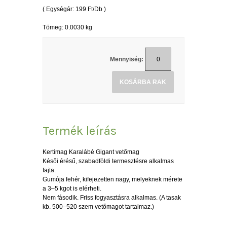
( Egységár: 199 Ft/Db )
Tömeg: 0.0030 kg
Mennyiség:
KOSÁRBA RAK
Termék leírás
Kertimag Karalábé Gigant vetőmag
Késői érésű, szabadföldi termesztésre alkalmas
fajta.
Gumója fehér, kifejezetten nagy, melyeknek mérete
a 3–5 kgot is elérheti.
Nem fásodik. Friss fogyasztásra alkalmas. (A tasak
kb. 500–520 szem vetőmagot tartalmaz.)