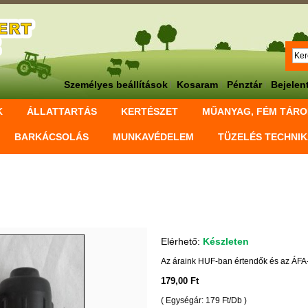
Személyes beállítások
Kosaram
Pénztár
Bejelen
K
ÁLLATTARTÁS
KERTÉSZET
MŰANYAG, FÉM TÁR
BARKÁCSOLÁS
MUNKAVÉDELEM
TÜZELÉS TECHNI
Elérhető:
Készleten
Az áraink HUF-ban értendők és az ÁFA-
179,00 Ft
( Egységár: 179 Ft/Db )