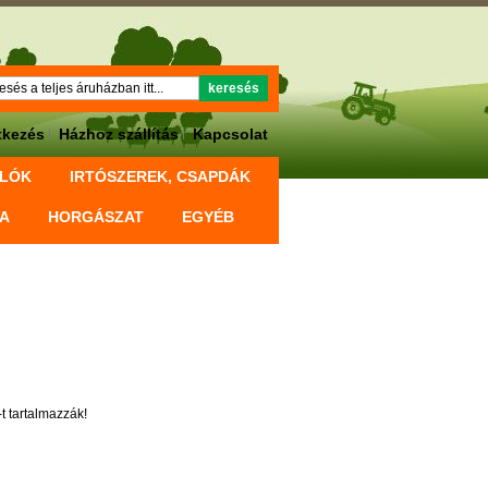
Keresés
keresés
tkezés
Házhoz szállítás
Kapcsolat
OLÓK
IRTÓSZEREK, CSAPDÁK
KA
HORGÁSZAT
EGYÉB
t tartalmazzák!