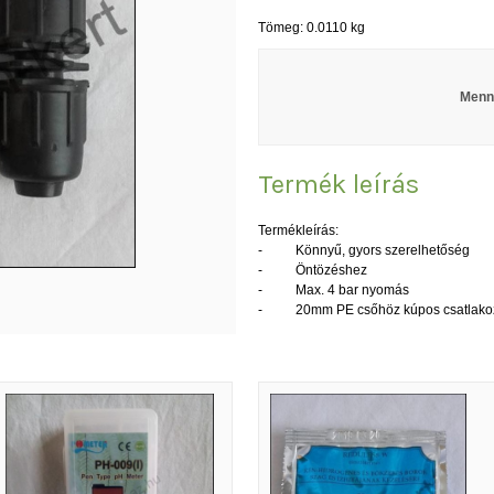
Tömeg: 0.0110 kg
Menn
Termék leírás
Termékleírás:
- Könnyű, gyors szerelhetőség
- Öntözéshez
- Max. 4 bar nyomás
- 20mm PE csőhöz kúpos csatlako