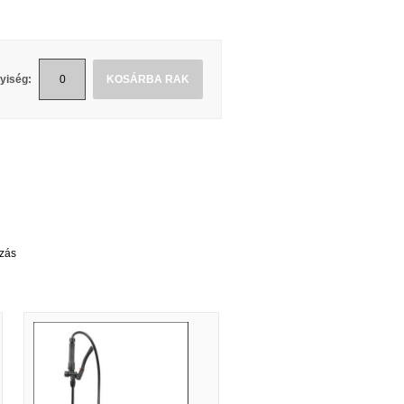
yiség:
KOSÁRBA RAK
zás