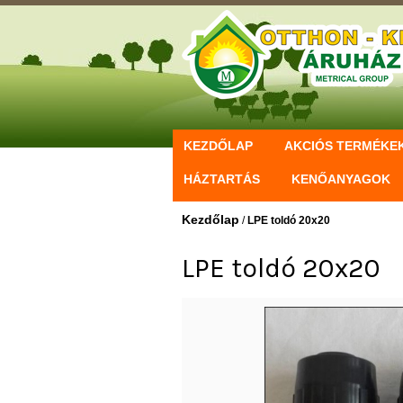
KEZDŐLAP
AKCIÓS TERMÉKE
HÁZTARTÁS
KENŐANYAGOK
Kezdőlap
/
LPE toldó 20x20
LPE toldó 20x20