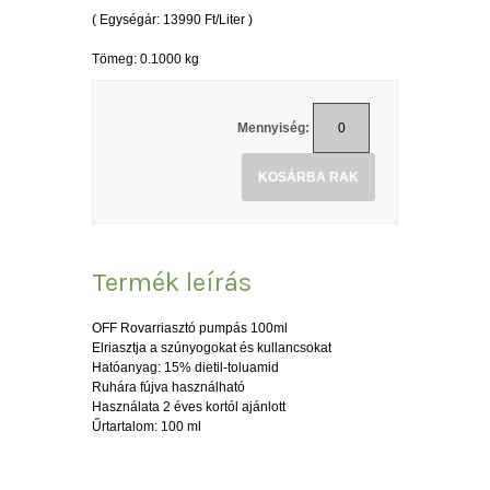
( Egységár: 13990 Ft/Liter )
Tömeg: 0.1000 kg
Mennyiség:
KOSÁRBA RAK
Termék leírás
OFF Rovarriasztó pumpás 100ml
Elriasztja a szúnyogokat és kullancsokat
Hatóanyag: 15% dietil-toluamid
Ruhára fújva használható
Használata 2 éves kortól ajánlott
Űrtartalom: 100 ml