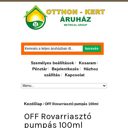
Keresés
keresés
Személyes beállítások
Kosaram
Pénztár
Bejelentkezés
Házhoz
szállítás
Kapcsolat
Kezdőlap
/
OFF Rovarriasztó pumpás 100ml
OFF Rovarriasztó
pumpás 100ml