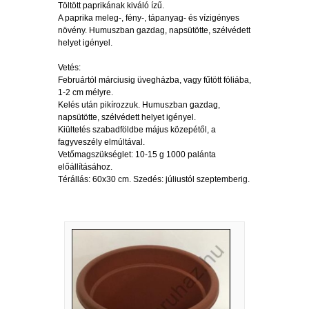
Töltött paprikának kiváló ízű.
A paprika meleg-, fény-, tápanyag- és vízigényes
növény. Humuszban gazdag, napsütötte, szélvédett
helyet igényel.
Vetés:
Februártól márciusig üvegházba, vagy fűtött fóliába,
1-2 cm mélyre.
Kelés után pikírozzuk. Humuszban gazdag,
napsütötte, szélvédett helyet igényel.
Kiültetés szabadföldbe május közepétől, a
fagyveszély elmúltával.
Vetőmagszükséglet: 10-15 g 1000 palánta
előállításához.
Térállás: 60x30 cm. Szedés: júliustól szeptemberig.