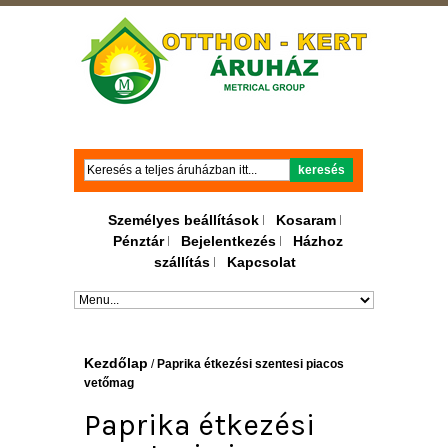
Keresés
keresés
Személyes beállítások
Kosaram
Pénztár
Bejelentkezés
Házhoz
szállítás
Kapcsolat
Kezdőlap
/
Paprika étkezési szentesi piacos
vetőmag
Paprika étkezési