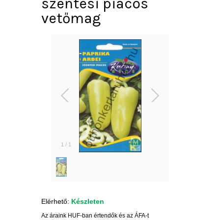
szentesi piacos
vetőmag
1
/
1
Elérhető:
Készleten
Az áraink HUF-ban értendők és az ÁFA-t