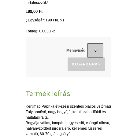
tartalmazzák!
199,00 Ft
( Egységár: 199 Ft/Db )
Tömeg: 0.0030 kg
Mennyiség:
KOSÁRBA RAK
Termék leírás
Kertimag Paprika étkezési szentesi piacos vetőmag
Folytonnövő, nagy bogyójú, korai szabadföldi és
hajtatási fajta.
Bogyója vállas, tompán hegyesedő, csüngő állású,
halványzöldből pirosra érő, kellemes fűszeres
zamatú, 60-70 g átlagsúlyú.