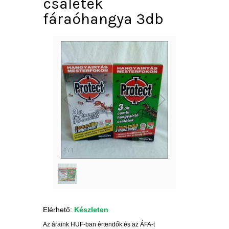
csalétek
fáraóhangya 3db
1
/
1
Elérhető:
Készleten
Az áraink HUF-ban értendők és az ÁFA-t