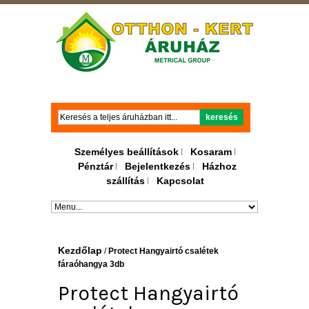
Keresés
keresés
Személyes beállítások
Kosaram
Pénztár
Bejelentkezés
Házhoz
szállítás
Kapcsolat
Kezdőlap
/
Protect Hangyairtó csalétek
fáraóhangya 3db
Protect Hangyairtó