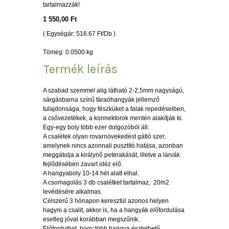
tartalmazzák!
1 550,00 Ft
( Egységár: 516.67 Ft/Db )
Tömeg: 0.0500 kg
Termék leírás
A szabad szemmel alig látható 2-2,5mm nagyságú,
sárgásbarna színű fáraóhangyák jellemző
tulajdonsága, hogy fészküket a falak repedéseiben,
a csővezetékek, a konnektorok mentén alakítják ki.
Egy-egy boly több ezer dolgozóból áll.
A csalétek olyan rovarnövekedést gátló szer,
amelynek nincs azonnali pusztító hatása, azonban
meggátolja a királynő peterakását, illetve a lárvák
fejlődésében zavart idéz elő.
A hangyaboly 10-14 hét alatt elhal.
A csomagolás 3 db csalétket tartalmaz, 20m2
levédésére alkalmas.
Célszerű 3 hónapon keresztül azonos helyen
hagyni a csalit, akkor is, ha a hangyák előfordulása
esetleg jóval korábban megszűnik.
Előfordulhat, hogy több hangya észlelhető