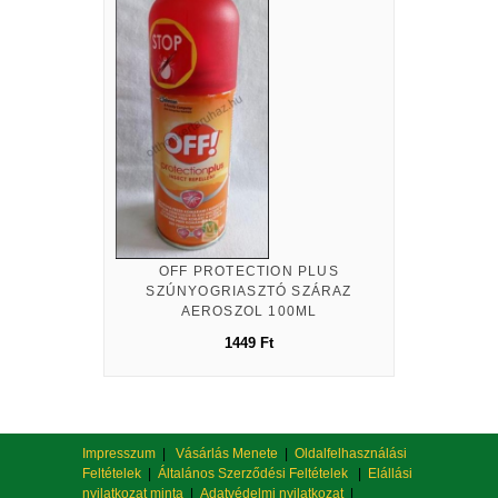
OFF PROTECTION PLUS
SZÚNYOGRIASZTÓ SZÁRAZ
AEROSZOL 100ML
1449 Ft
Impresszum
|
Vásárlás Menete
|
Oldalfelhasználási
Feltételek
|
Általános Szerződési Feltételek
|
Elállási
nyilatkozat minta
|
Adatvédelmi nyilatkozat
|