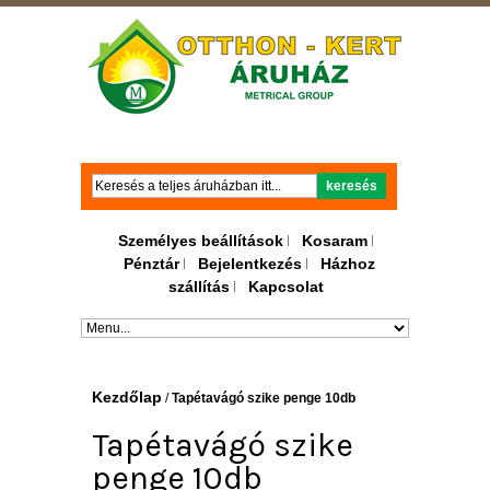
Keresés
keresés
Személyes beállítások
Kosaram
Pénztár
Bejelentkezés
Házhoz
szállítás
Kapcsolat
Kezdőlap
/
Tapétavágó szike penge 10db
Tapétavágó szike
penge 10db