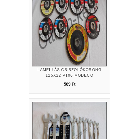
LAMELLÁS CSISZOLÓKORONG
125X22 P100 MODECO
589 Ft